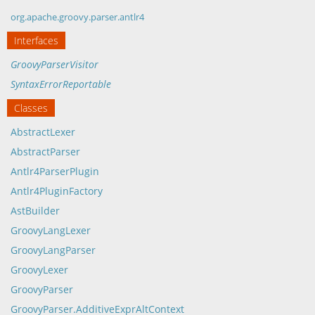
org.apache.groovy.parser.antlr4
Interfaces
GroovyParserVisitor
SyntaxErrorReportable
Classes
AbstractLexer
AbstractParser
Antlr4ParserPlugin
Antlr4PluginFactory
AstBuilder
GroovyLangLexer
GroovyLangParser
GroovyLexer
GroovyParser
GroovyParser.AdditiveExprAltContext