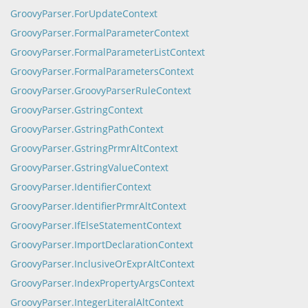
GroovyParser.ForUpdateContext
GroovyParser.FormalParameterContext
GroovyParser.FormalParameterListContext
GroovyParser.FormalParametersContext
GroovyParser.GroovyParserRuleContext
GroovyParser.GstringContext
GroovyParser.GstringPathContext
GroovyParser.GstringPrmrAltContext
GroovyParser.GstringValueContext
GroovyParser.IdentifierContext
GroovyParser.IdentifierPrmrAltContext
GroovyParser.IfElseStatementContext
GroovyParser.ImportDeclarationContext
GroovyParser.InclusiveOrExprAltContext
GroovyParser.IndexPropertyArgsContext
GroovyParser.IntegerLiteralAltContext