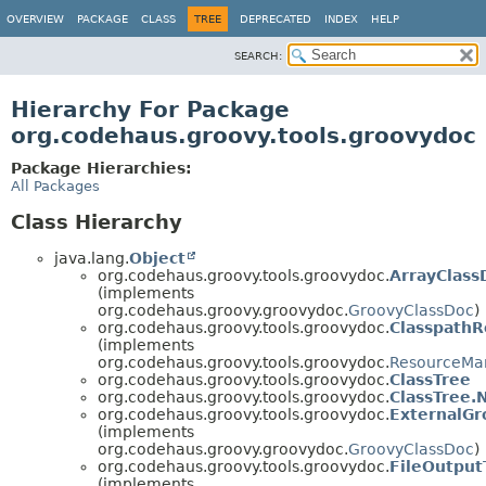
OVERVIEW
PACKAGE
CLASS
TREE
DEPRECATED
INDEX
HELP
SEARCH:
Hierarchy For Package
org.codehaus.groovy.tools.groovydoc
Package Hierarchies:
All Packages
Class Hierarchy
java.lang.
Object
org.codehaus.groovy.tools.groovydoc.
ArrayClas
(implements
org.codehaus.groovy.groovydoc.
GroovyClassDoc
)
org.codehaus.groovy.tools.groovydoc.
Classpath
(implements
org.codehaus.groovy.tools.groovydoc.
ResourceMa
org.codehaus.groovy.tools.groovydoc.
ClassTree
org.codehaus.groovy.tools.groovydoc.
ClassTree.
org.codehaus.groovy.tools.groovydoc.
ExternalGr
(implements
org.codehaus.groovy.groovydoc.
GroovyClassDoc
)
org.codehaus.groovy.tools.groovydoc.
FileOutput
(implements