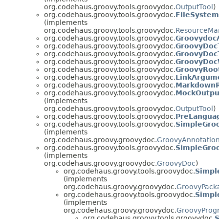
org.codehaus.groovy.tools.groovydoc.
OutputTool
)
org.codehaus.groovy.tools.groovydoc.
FileSyste
(implements
org.codehaus.groovy.tools.groovydoc.
ResourceMa
org.codehaus.groovy.tools.groovydoc.
GroovydocA
org.codehaus.groovy.tools.groovydoc.
GroovyDoc
org.codehaus.groovy.tools.groovydoc.
GroovyDoc
org.codehaus.groovy.tools.groovydoc.
GroovyDoc
org.codehaus.groovy.tools.groovydoc.
GroovyRoo
org.codehaus.groovy.tools.groovydoc.
LinkArgum
org.codehaus.groovy.tools.groovydoc.
MarkdownR
org.codehaus.groovy.tools.groovydoc.
MockOutpu
(implements
org.codehaus.groovy.tools.groovydoc.
OutputTool
)
org.codehaus.groovy.tools.groovydoc.
PreLangua
org.codehaus.groovy.tools.groovydoc.
SimpleGro
(implements
org.codehaus.groovy.groovydoc.
GroovyAnnotatio
org.codehaus.groovy.tools.groovydoc.
SimpleGro
(implements
org.codehaus.groovy.groovydoc.
GroovyDoc
)
org.codehaus.groovy.tools.groovydoc.
Simpl
(implements
org.codehaus.groovy.groovydoc.
GroovyPack
org.codehaus.groovy.tools.groovydoc.
Simpl
(implements
org.codehaus.groovy.groovydoc.
GroovyProg
org.codehaus.groovy.tools.groovydoc.