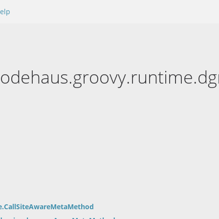
elp
codehaus.groovy.runtime.dg
te.CallSiteAwareMetaMethod