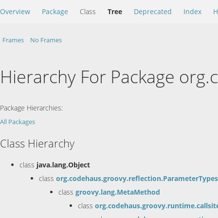
Overview
Package
Class
Tree
Deprecated
Index
H
Frames
No Frames
Hierarchy For Package org.
Package Hierarchies:
All Packages
Class Hierarchy
class
java.lang.Object
class
org.codehaus.groovy.reflection.ParameterTypes
class
groovy.lang.MetaMethod
class
org.codehaus.groovy.runtime.callsi