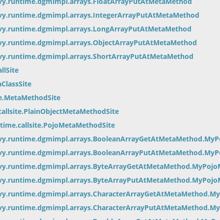
vy.runtime.dgmimpl.arrays.FloatArrayPutAtMetaMethod
vy.runtime.dgmimpl.arrays.IntegerArrayPutAtMetaMethod
vy.runtime.dgmimpl.arrays.LongArrayPutAtMetaMethod
vy.runtime.dgmimpl.arrays.ObjectArrayPutAtMetaMethod
vy.runtime.dgmimpl.arrays.ShortArrayPutAtMetaMethod
llSite
ClassSite
te.MetaMethodSite
allsite.PlainObjectMetaMethodSite
time.callsite.PojoMetaMethodSite
ovy.runtime.dgmimpl.arrays.BooleanArrayGetAtMetaMethod.My
ovy.runtime.dgmimpl.arrays.BooleanArrayPutAtMetaMethod.My
ovy.runtime.dgmimpl.arrays.ByteArrayGetAtMetaMethod.MyPoj
ovy.runtime.dgmimpl.arrays.ByteArrayPutAtMetaMethod.MyPoj
vy.runtime.dgmimpl.arrays.CharacterArrayGetAtMetaMethod.M
vy.runtime.dgmimpl.arrays.CharacterArrayPutAtMetaMethod.M