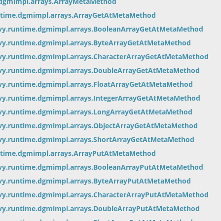
.dgmimpl.arrays.ArrayMetaMethod
ntime.dgmimpl.arrays.ArrayGetAtMetaMethod
vy.runtime.dgmimpl.arrays.BooleanArrayGetAtMetaMethod
vy.runtime.dgmimpl.arrays.ByteArrayGetAtMetaMethod
vy.runtime.dgmimpl.arrays.CharacterArrayGetAtMetaMethod
vy.runtime.dgmimpl.arrays.DoubleArrayGetAtMetaMethod
vy.runtime.dgmimpl.arrays.FloatArrayGetAtMetaMethod
vy.runtime.dgmimpl.arrays.IntegerArrayGetAtMetaMethod
vy.runtime.dgmimpl.arrays.LongArrayGetAtMetaMethod
vy.runtime.dgmimpl.arrays.ObjectArrayGetAtMetaMethod
vy.runtime.dgmimpl.arrays.ShortArrayGetAtMetaMethod
ntime.dgmimpl.arrays.ArrayPutAtMetaMethod
vy.runtime.dgmimpl.arrays.BooleanArrayPutAtMetaMethod
vy.runtime.dgmimpl.arrays.ByteArrayPutAtMetaMethod
vy.runtime.dgmimpl.arrays.CharacterArrayPutAtMetaMethod
vy.runtime.dgmimpl.arrays.DoubleArrayPutAtMetaMethod