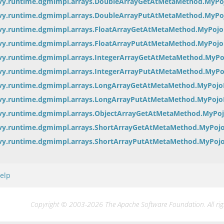
ovy.runtime.dgmimpl.arrays.DoubleArrayGetAtMetaMethod.MyP
ovy.runtime.dgmimpl.arrays.DoubleArrayPutAtMetaMethod.MyP
vy.runtime.dgmimpl.arrays.FloatArrayGetAtMetaMethod.MyPoj
vy.runtime.dgmimpl.arrays.FloatArrayPutAtMetaMethod.MyPoj
vy.runtime.dgmimpl.arrays.IntegerArrayGetAtMetaMethod.MyP
vy.runtime.dgmimpl.arrays.IntegerArrayPutAtMetaMethod.MyP
ovy.runtime.dgmimpl.arrays.LongArrayGetAtMetaMethod.MyPoj
ovy.runtime.dgmimpl.arrays.LongArrayPutAtMetaMethod.MyPoj
ovy.runtime.dgmimpl.arrays.ObjectArrayGetAtMetaMethod.MyPo
ovy.runtime.dgmimpl.arrays.ShortArrayGetAtMetaMethod.MyPoj
ovy.runtime.dgmimpl.arrays.ShortArrayPutAtMetaMethod.MyPoj
elp
Copyright © 2003-2026 The Apache Software Foundation. All righ