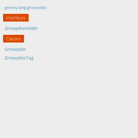
groovy.lang.groovydoc
Interfaces
GroovydocHolder
Classes
Groovydoc
GroovydocTag