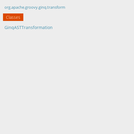
org.apache.groovy.ginq.transform
Classes
GinqASTTransformation