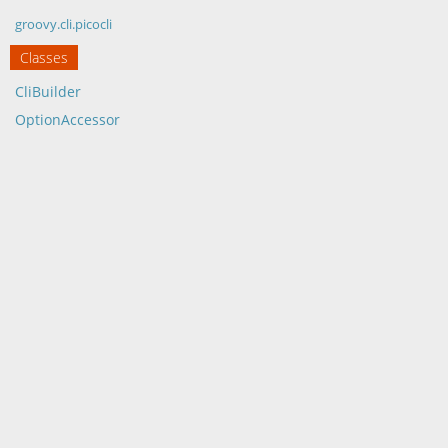
groovy.cli.picocli
Classes
CliBuilder
OptionAccessor